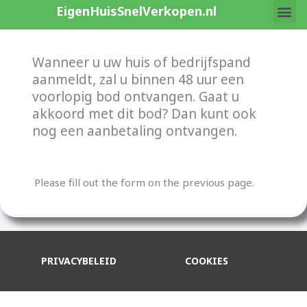
Me
Skip
EigenHuisSnelVerkopen.nl
to
Wat wij b
content
Wanneer u uw huis of bedrijfspand
aanmeldt, zal u binnen 48 uur een
voorlopig bod ontvangen. Gaat u
akkoord met dit bod? Dan kunt ook
nog een aanbetaling ontvangen.
Please fill out the form on the previous page.
PRIVACYBELEID
COOKIES